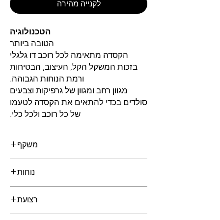
לקנייה מהירה
הטכנולוגיה
הטובה ביותר
הקסדה מתאימה לכל רוכב דו גלגלי
בזכות המשקל הקל, העיצוב, הבטיחות
ורמת הנוחות הגבוהה.
מגוון רחב ומגוון של גרפיקות וצבעים
סולדים בכדי להתאים את הקסדה לטעמו
של כל רוכב ולכל כלי.
משקף
מאפיינים
נוחות
המשקף של LS2 בנוי עם התכונה הייחודית-
תיקון אופטי 3D העשוי פוליקרבונט "A Class"
למרחקים ארוכים
בעל עמידות בעת פגיעה ומניעת עיוותים
רצועת
ניתן לפרק ולכבס
המאפשר בהירות וראות מקסימלית.
נושם
בטחון