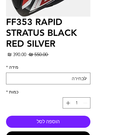
FF353 RAPID
STRATUS BLACK
RED SILVER
מחיר
מחי
 ‏550.00 ‏₪ 
רגיל
מבצ
מידה
*
כמות
*
הוספה לסל