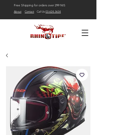
Free Shipping for orders over 299 NIS
About
Contact
Call Us
03-624-3634