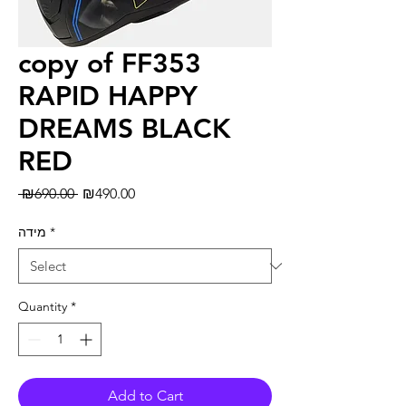
copy of FF353
RAPID HAPPY
DREAMS BLACK
RED
Regular
Sale
 ₪690.00 
₪490.00
Price
Price
מידה
*
Quantity
*
Add to Cart