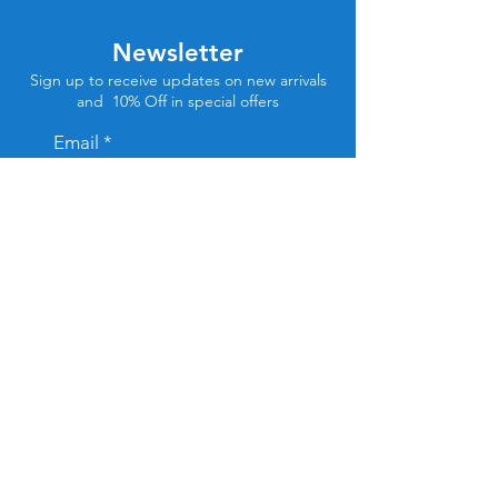
Newsletter
Sign up to receive updates on new arrivals
and 10% Off in special offers
Email
Subscribe
Store Location
Tel Aviv