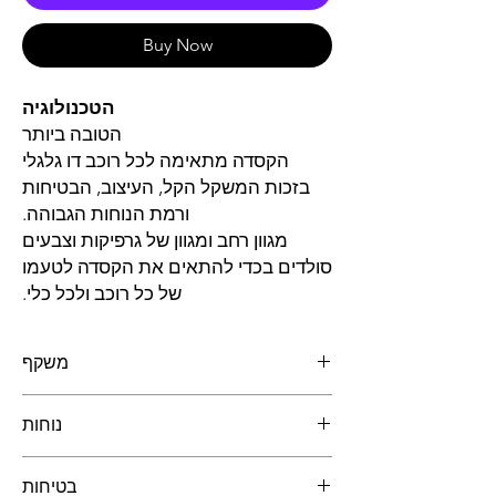
Buy Now
הטכנולוגיה
הטובה ביותר
הקסדה מתאימה לכל רוכב דו גלגלי
בזכות המשקל הקל, העיצוב, הבטיחות
ורמת הנוחות הגבוהה.
מגוון רחב ומגוון של גרפיקות וצבעים
סולדים בכדי להתאים את הקסדה לטעמו
של כל רוכב ולכל כלי.
משקף
מאפיינים
נוחות
המשקף של LS2 בנוי עם התכונה הייחודית-
תיקון אופטי 3D העשוי פוליקרבונט "A Class"
בעל עמידות בעת פגיעה ומניעת עיוותים
בטיחות
ניתן לפרק ולכבס