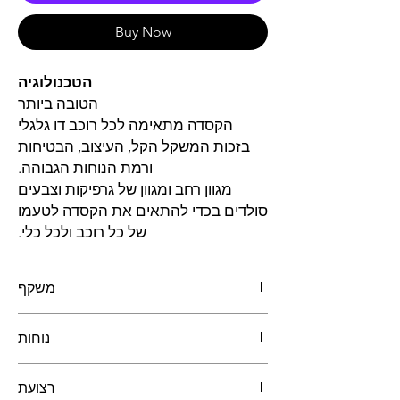
Buy Now
הטכנולוגיה
הטובה ביותר
הקסדה מתאימה לכל רוכב דו גלגלי
בזכות המשקל הקל, העיצוב, הבטיחות
ורמת הנוחות הגבוהה.
מגוון רחב ומגוון של גרפיקות וצבעים
סולדים בכדי להתאים את הקסדה לטעמו
של כל רוכב ולכל כלי.
משקף
מאפיינים
נוחות
המשקף של LS2 בנוי עם התכונה הייחודית-
תיקון אופטי 3D העשוי פוליקרבונט "A Class"
למרחקים ארוכים
בעל עמידות בעת פגיעה ומניעת עיוותים
רצועת
ניתן לפרק ולכבס
המאפשר בהירות וראות מקסימלית.