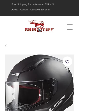
Free Shipping for orders over 299 NIS
About
Contact
Call Us
03-624-3634