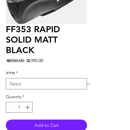
FF353 RAPID
SOLID MATT
BLACK
Regular
Sale
 ₪550.00 
₪390.00
Price
Price
מידה
*
Quantity
*
Add to Cart