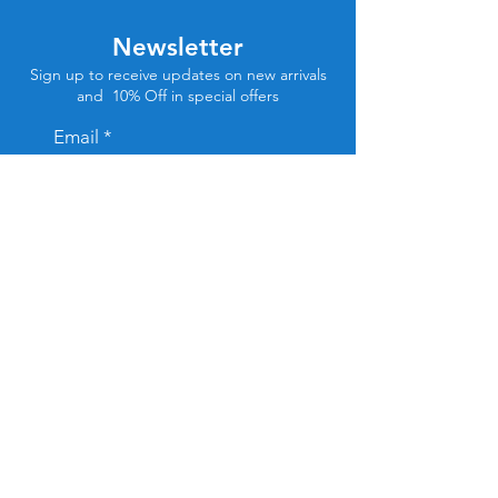
Newsletter
Sign up to receive updates on new arrivals
and 10% Off in special offers
Email
Subscribe
Store Location
Tel Aviv