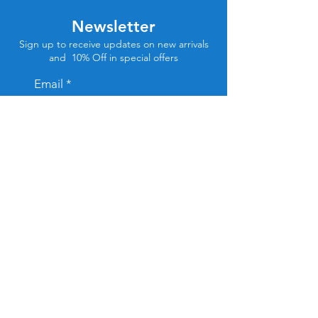
Newsletter
Sign up to receive updates on new arrivals
and 10% Off in special offers
Email
Subscribe
Store Location
Tel Aviv