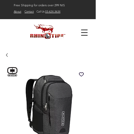
Free Shipping for orders over 299 NIS
About
Contact
Call Us
03-624-3634