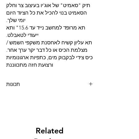
תיק "סאמיט" של אוג'יו בעיצוב צר וחלק
הסאמיט בנוי להכיל את כל הציוד היום
יומי שלך.
תא מרופד למחשב נייד עד 15.6" ותא
ייעודי לטאבלט.
תא עליון קשיח לאחסנת משקפי השמש /
מצלמת הכיס או כל דבר יקר ערך אחר.
כיס צידי לבקבוק מים, כתפיות ארגונומיות
ורצועת חזה מתכווננת
תכונות
תא ייעודי מרופד למחשב נייד עד 15.6"
תא עליון קשיח לחפצים יקרי ערך
תא ראשי גדול ומרווח
תא עם פנל ארגוני
כתפיות ארגונומיות
רוכסנים חזקים במיוחד עם מושכי רוכסן
Related
יצוקים