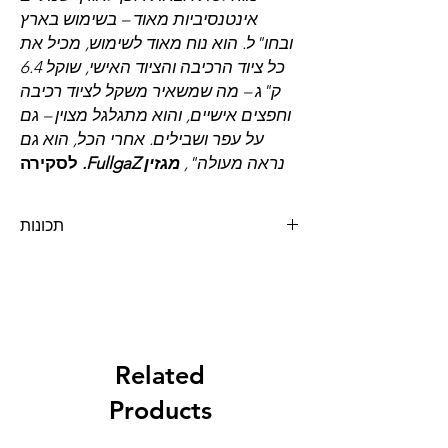
אינטנסיביות מאוד – בשימוש בארץ
ובחו"ל. הוא נוח מאוד לשימוש, מכיל את
כל ציוד הרכיבה והציוד האישי, שוקל 6.4
ק"ג – מה שמשאיר משקל לציוד רכיבה
וחפצים אישיים, והוא מתגלגל מצוין – גם
על עפר ושבילים. אחרי הכל, הוא גם
נראה מעולה",
מגזין FullgaZ.
לסקירה
תכונות
גירסת ה-PRO לתיק הציוד "ריג 9800"!
**כולל תיק מגפיים.**
"ה-Rig 9800 של OGIO הוכיח עמידות
מוחלטת ויוצאת דופן לאורך שנתיים
אינטנסיביות מאוד – בשימוש בארץ
ובחו"ל. הוא נוח מאוד לשימוש, מכיל את
Related
כל ציוד הרכיבה והציוד האישי, שוקל 6.4
Products
ק"ג – מה שמשאיר משקל לציוד רכיבה
וחפצים אישיים, והוא מתגלגל מצוין – גם