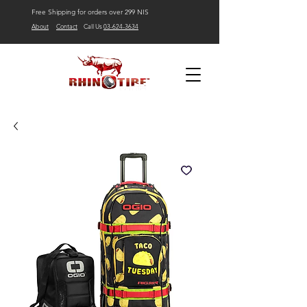
Free Shipping for orders over 299 NIS
About
Contact
Call Us
03-624-3634