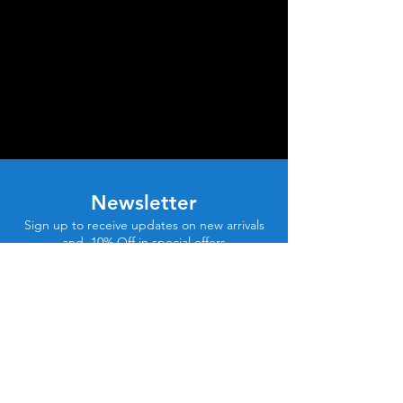
Newsletter
Sign up to receive updates on new arrivals
and 10% Off in special offers
Email
Subscribe