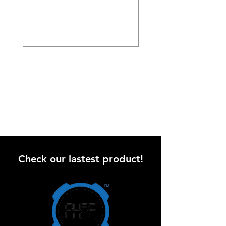
Regular Price
₪3,790.00
Check our lastest product!