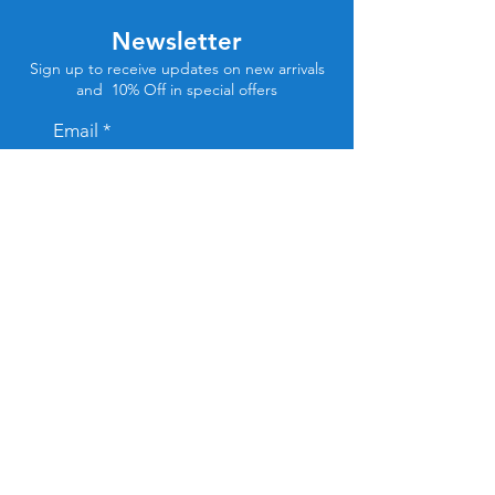
Newsletter
Sign up to receive updates on new arrivals
and 10% Off in special offers
Email
Subscribe
Store Location
Tel Aviv