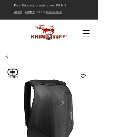
Free Shipping for orders over 299 NIS
About
Contact
Call Us
03-624-3634