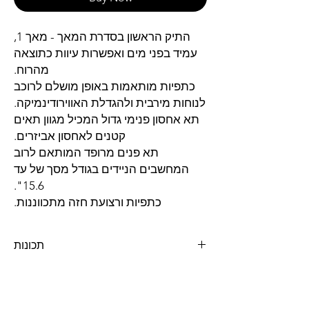
התיק הראשון בסדרת המאך - מאך 1,
עמיד בפני מים ואפשרות עיוות כתוצאה
מהרוח.
כתפיות מותאמות באופן מושלם לרוכב
לנוחות מירבית ולהגדלת האווירודינמיקה.
תא אחסון פנימי גדול המכיל מגוון תאים
קטנים לאחסון אביזרים.
תא פנים מרופד המותאם לרוב
המחשבים הניידים בגודל מסך של עד
15.6".
כתפיות ורצועת חזה מתכווננות.
תכונות
שכבה חיצונית עמידה במים ובפני עיוותי
הרוח
רצועות כתף מתכווננות לנוחות מירבית