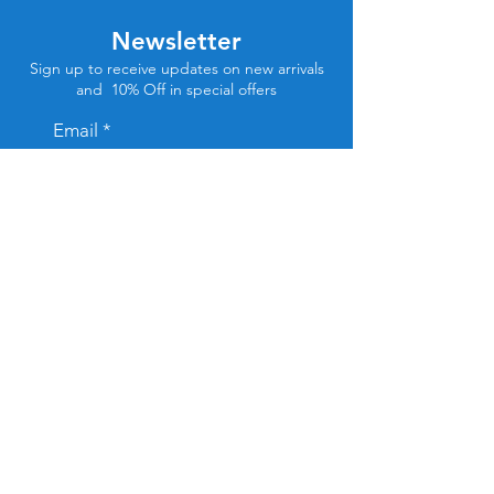
Newsletter
Sign up to receive updates on new arrivals
and 10% Off in special offers
Email
Subscribe
Store Location
Tel Aviv