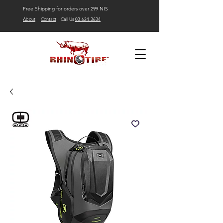
Free Shipping for orders over 299 NIS
About
Contact
Call Us
03-624-3634