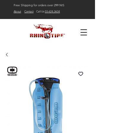
Free Shipping for orders over 299 NIS
About
Contact
Call Us
03-624-3634