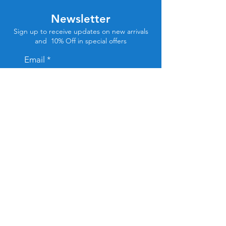
Newsletter
Sign up to receive updates on new arrivals
and 10% Off in special offers
Email
Subscribe
Store Location
Tel Aviv