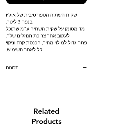
שקית השתיה הספורטיבית של אוג'יו
בנפח 3 ליטר.
מד מסומן על שקית השתיה ע"מ שתוכל
לעקוב אחר צריכת הנוזלים שלך.
פתח גדול למילוי מהיר, הכנסת קרח וניקוי
קל לאחר השימוש.
תכונות
נטול BPA, ללא טעם וריח
באישור ה FDA - ארה"ב
באישור מכון התקנים הישראלי
נפח: כ 3 ליטר
שנתיים אחריות
קישור לאתר היצרן
Related
Products