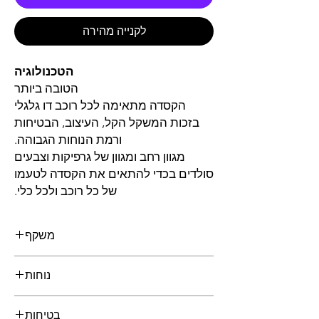
לקנייה מהירה
הטכנולוגיה
הטובה ביותר
הקסדה מתאימה לכל רוכב דו גלגלי
בזכות המשקל הקל, העיצוב, הבטיחות
ורמת הנוחות הגבוהה.
מגוון רחב ומגוון של גרפיקות וצבעים
סולדים בכדי להתאים את הקסדה לטעמו
של כל רוכב ולכל כלי.
משקף
מאפיינים
נוחות
המשקף של LS2 בנוי עם התכונה הייחודית-
תיקון אופטי 3D העשוי פוליקרבונט "A Class"
בעל עמידות בעת פגיעה ומניעת עיוותים
בטיחות
ניתן לפרק ולכבס