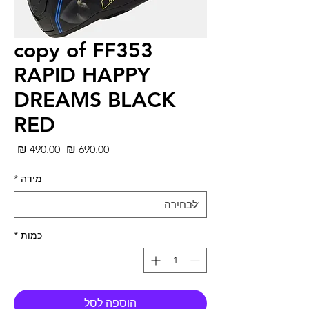
copy of FF353
RAPID HAPPY
DREAMS BLACK
RED
מחיר
מחי
 ‏690.00 ‏₪ 
רגיל
מבצ
מידה
*
כמות
*
הוספה לסל