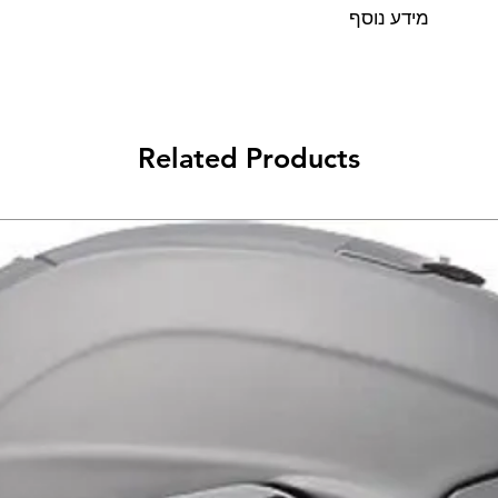
מידע נוסף
ה – Endurance ויים אלומיניום
ים במיוחד ומאווררים
ל – Endurance לה בעזרת קורת
ני מכות לאזור הידיים
Related Products
 מנופי הברקס והמצמד
איכותי ומאוורר התורם
לוותר על אוורור מעולה
 ידיים קלים ומאווררים
ים מנופי ברקס ומצמד
קיט התקנה אוניברסלי