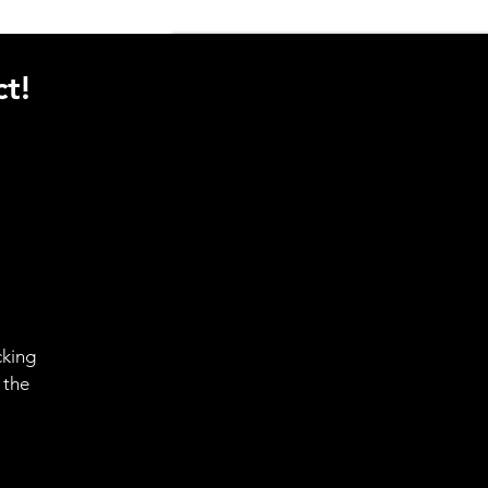
t!
cking
 the