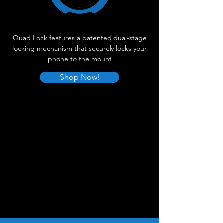
להתקנה פנימית של דיבורית sc1
advanced/standard.
לקסדה ניתן לרכוש בנפרד משקף חיצוני: כהה,
אירידיום, כסף ועוד.
Quad Lock features a patented dual-stage
שוברט, SCHUBERTH, מותג הקסדות הטוב
locking mechanism that securely locks your
בעולם, קסדות שקטות, קסדות מגרמניה,
phone to the mount
אמביל, קסדות בעבודת יד, הקסדה השקטה
Shop Now!
בעולם, הקסדה הבטוחה בעולם, קסדות שוברט,
קסדה, קסדות