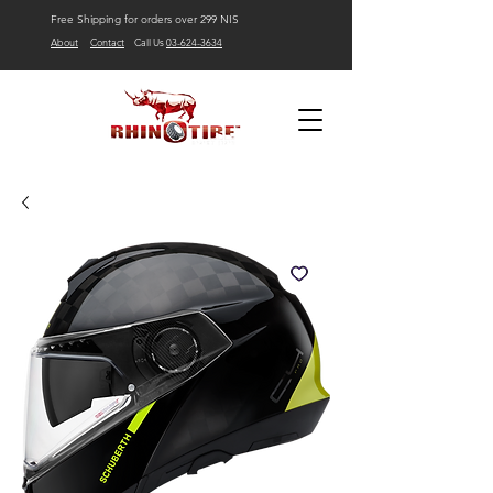
Free Shipping for orders over 299 NIS
About
Contact
Call Us
03-624-3634