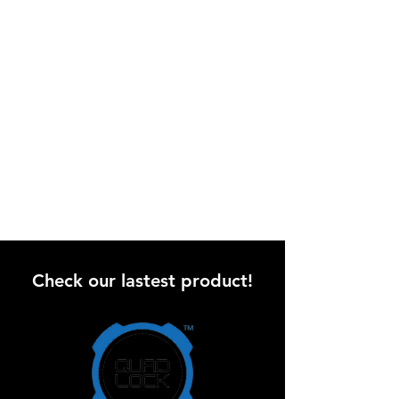
שוברט C4 PRO CARBON הנה אחת מהקסדות
השקטות בעולם.
המבנה האווירודינמי של הקסדה בשילוב מבנה
ריפוד הצוואר, מאפשר זרימת אוויר חלקה סביב
הקסדה והפחתת רעשי רוח גורם התורמים
לרכיבה ברמת ריכוז ובטיחות גבוהה.
משקף שמש פנימי
משקף שמש פנימי כהה ואיכותי.
תפעול המשקף נעשה על ידי כפתור שטוח
הממוקם במסילה בצד השמאלי תחתון של
הקסדה.
פתחי אוורור
תחלופת אוויר קבועה משמעותה כניסת אויר נקי
לחלל הקסדה.
פתחי האוורור הממוקמים בקדמת הראש ובאזור
Check our lastest product!
הסנטר, מאפשרים זרימת אויר נקי דרך תעלות
אוורור המובנות בחלקה הפנימי של קסדה וכן
אוורור עקיף למשקף.
הכנה למערכת שמע
הקסדה כוללת זוג רמקולים איכותיים
ומיקרופונים (חבויים) מובנים, כהכנה מלאה