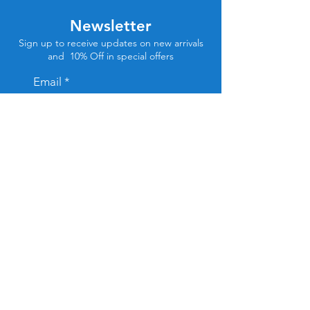
Newsletter
Sign up to receive updates on new arrivals
and 10% Off in special offers
Email
Subscribe
Store Location
Tel Aviv