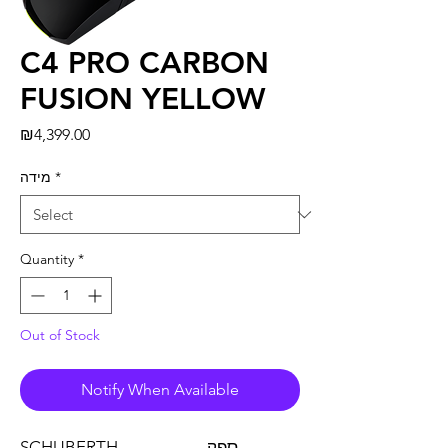
C4 PRO CARBON
FUSION YELLOW
Price
₪4,399.00
*
מידה
Quantity
*
Out of Stock
Notify When Available
ספק
SCHUBERTH