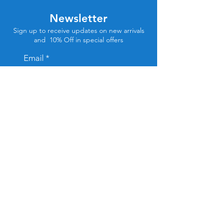
Newsletter
Sign up to receive updates on new arrivals
and 10% Off in special offers
Email
Subscribe
Store Location
Tel Aviv