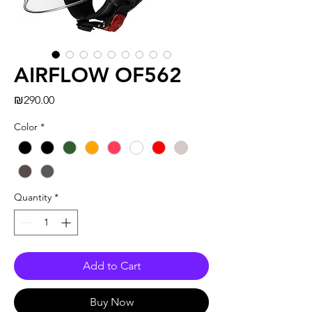
AIRFLOW OF562
Price
₪290.00
Color
*
Quantity
*
Add to Cart
Buy Now