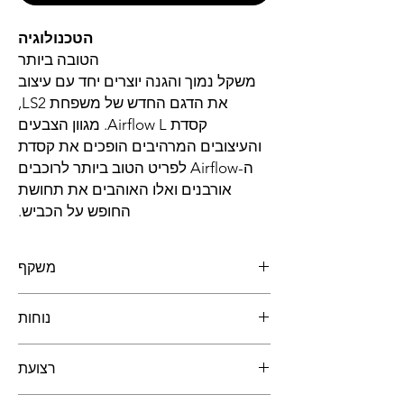
הטכנולוגיה
הטובה ביותר
משקל נמוך והגנה יוצרים יחד עם עיצוב
את הדגם החדש של משפחת LS2,
קסדת Airflow L. מגוון הצבעים
והעיצובים המרהיבים הופכים את קסדת
ה-Airflow לפריט הטוב ביותר לרוכבים
אורבנים ואלו האוהבים את תחושת
החופש על הכביש.
משקף
ומאפיינים
נוחות
המשקף של LS2 בנוי עם התכונה הייחודית-
תיקון אופטי 3D העשוי פוליקרבונט "A Class"
נוחות למרחקים ארוכים
בעל עמידות בעת פגיעה ומניעת עיוותים
רצועת
היפואלרגני
המאפשר בהירות וראות מקסימלית.
נושם
בטחון