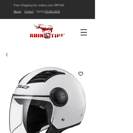
Free Shipping for orders over 299 NIS
About
Contact
Call Us
03-624-3634