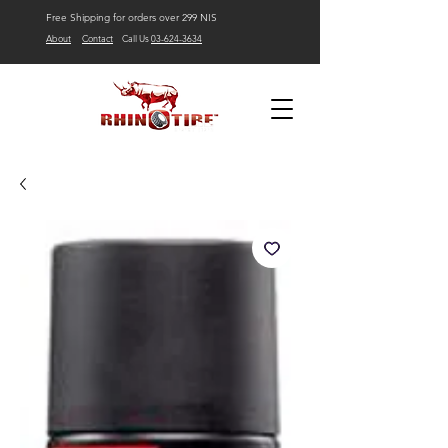
Free Shipping for orders over 299 NIS
About
Contact
Call Us
03-624-3634