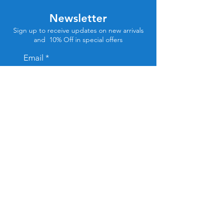
Newsletter
Sign up to receive updates on new arrivals
and 10% Off in special offers
Email
Subscribe
Store Location
Tel Aviv