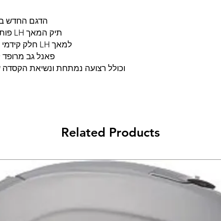
שנתיים אחריות
קישור לאתר היצרן
הדגם -OGIO NO DRAG,
תיק המאך LH פותח ויוצר בשביל רוכבי האופנועים.
למאך LH חלק קידמי קשיח לאווירודינמיקה מתקדמת,
פאנל גב מרופד ,
וכולל רצועה נמתחת ונשיאת הקסדה .
Related Products