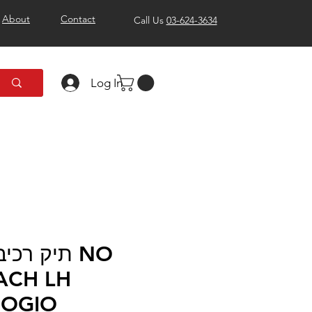
About
Contact
Call Us
03-624-3634
Log In
תיק רכ NO
ACH LH
 OGIO