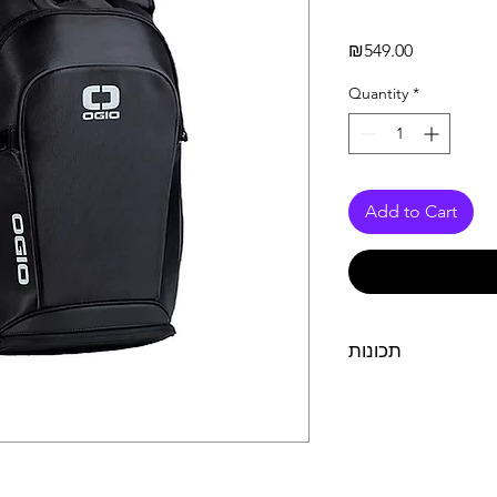
Price
₪549.00
Quantity
*
Add to Cart
תכונות
תיק מאך LH לרכיבה:
שיפור האווירודינמיקה
גב ורצועות מרופדות
 נשיאה נסתרת לקסדה
נפח: 16L, שקל: 1 ק"ג