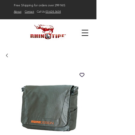
Free Shipping for orders over 299 NIS
About
Contact
Call Us
03-624-3634