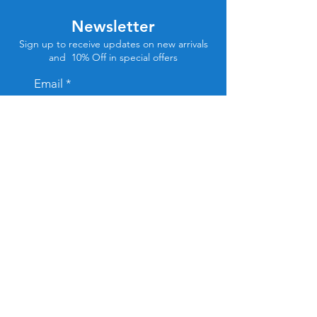
Newsletter
Sign up to receive updates on new arrivals
and 10% Off in special offers
Email
Subscribe
Store Location
Tel Aviv