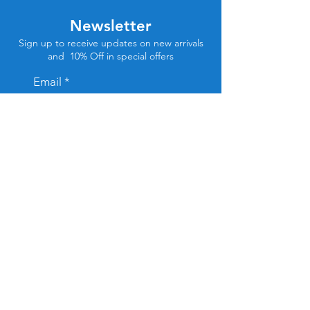
Newsletter
Sign up to receive updates on new arrivals
and 10% Off in special offers
Email
Subscribe
Store Location
Tel Aviv