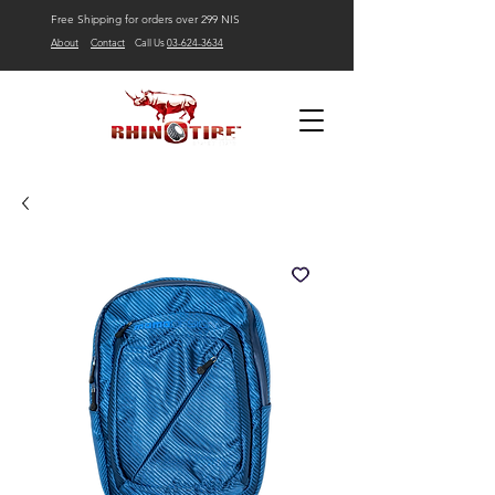
Free Shipping for orders over 299 NIS
About
Contact
Call Us
03-624-3634