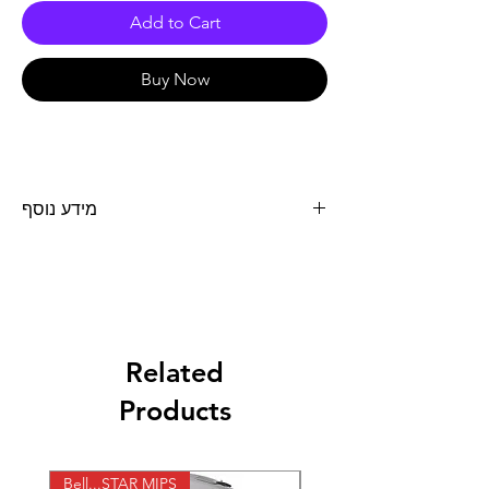
Add to Cart
Buy Now
מידע נוסף
תיק מהודר לשימוש אורבני בגימור קרבון מבית
MOMODESIGN איטליה.
ה- URBAN הינו תיק קטן ונוח במיוחד לשימוש,
בעל עיצוב מרשים. לתיק תא מיוחד לנשיאת
מחשב נייד / טאבלט, 2 תאים גדולים וכיסים
נוספים לאחסון.
Related
מאפיינים:
Products
עמיד וחזק במיוחד
רצועות כתף מתכווננות ומרופדות
2 תאים עיקריים
כיס למחשב נייד / טאבלט
Bell...STAR MIPS
X-lite