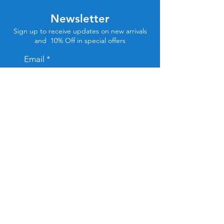
Newsletter
Sign up to receive updates on new arrivals
and 10% Off in special offers
Email
Subscribe
Store Location
Tel Aviv