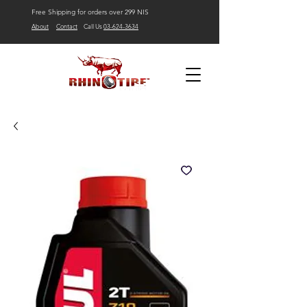
Free Shipping for orders over 299 NIS
About
Contact
Call Us
03-624-3634