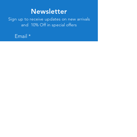
Newsletter
Sign up to receive updates on new arrivals
and 10% Off in special offers
Email
Subscribe
Store Location
Tel Aviv