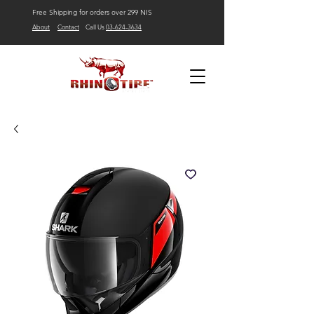
Free Shipping for orders over 299 NIS
About
Contact
Call Us
03-624-3634