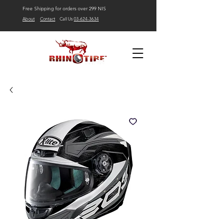
Free Shipping for orders over 299 NIS
About
Contact
Call Us
03-624-3634