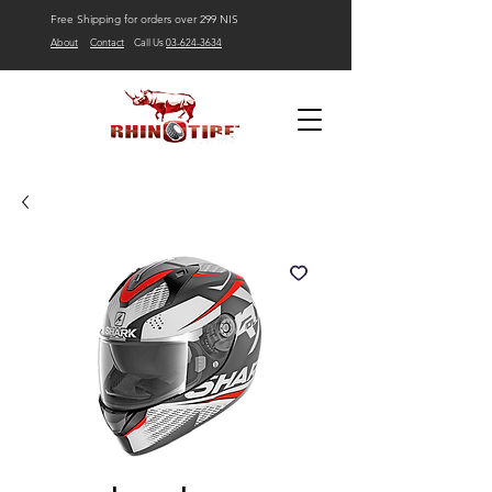
Free Shipping for orders over 299 NIS
About
Contact
Call Us
03-624-3634