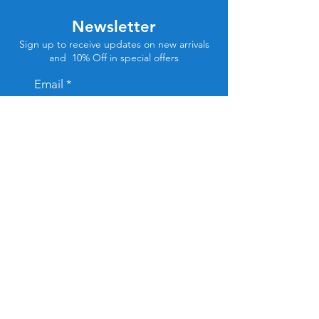
Newsletter
Sign up to receive updates on new arrivals
and 10% Off in special offers
Email
Subscribe
Store Location
Tel Aviv