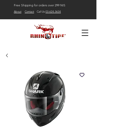
Free Shipping for orders over 299 NIS
About
Contact
Call Us
03-624-3634