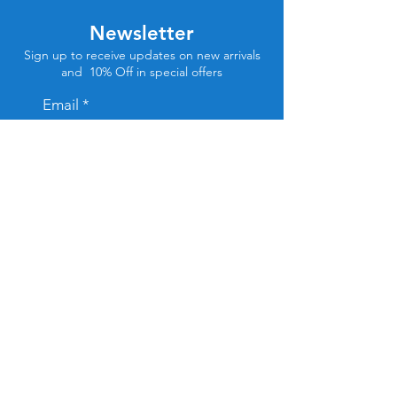
Newsletter
Sign up to receive updates on new arrivals
and 10% Off in special offers
Email
Subscribe
Store Location
Tel Aviv