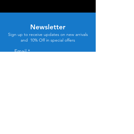
Newsletter
Sign up to receive updates on new arrivals
and 10% Off in special offers
Email
Subscribe
Store Location
Tel Aviv