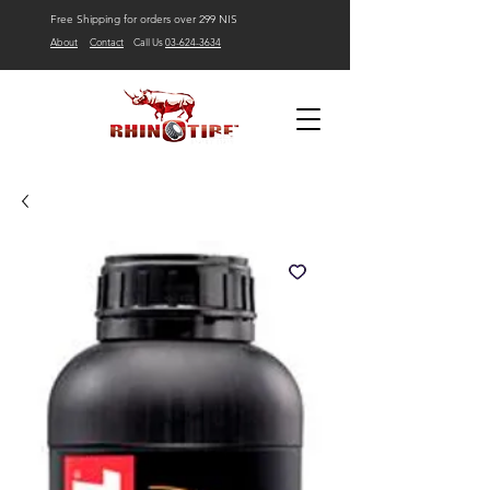
Free Shipping for orders over 299 NIS
About
Contact
Call Us
03-624-3634