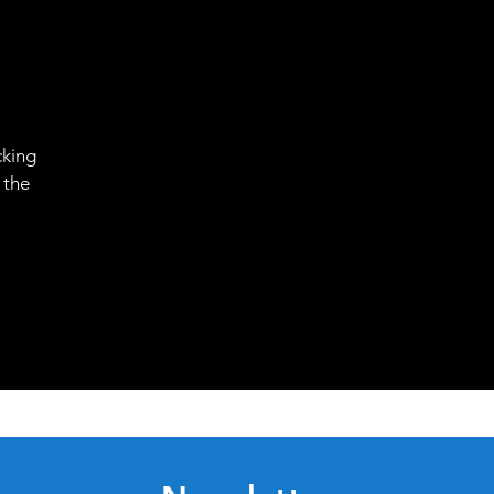
cking
 the