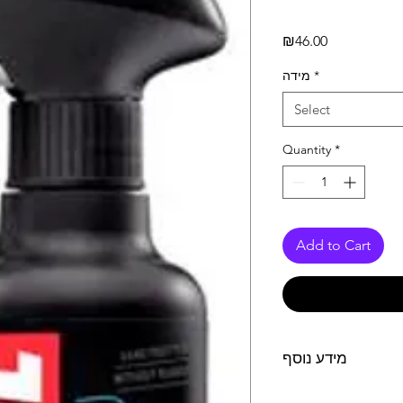
Price
₪46.00
מידה
*
Select
Quantity
*
Add to Cart
מידע נוסף
 דלק כמות 200 מ"ל