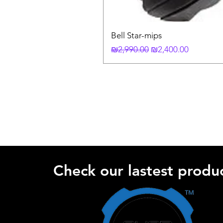
Bell Star-mips
Regular Price
Sale Price
₪2,990.00
₪2,400.00
Check our lastest produc