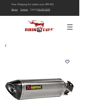
Free Shipping for orders over 299 NIS
About
Contact
Call Us
03-624-3634