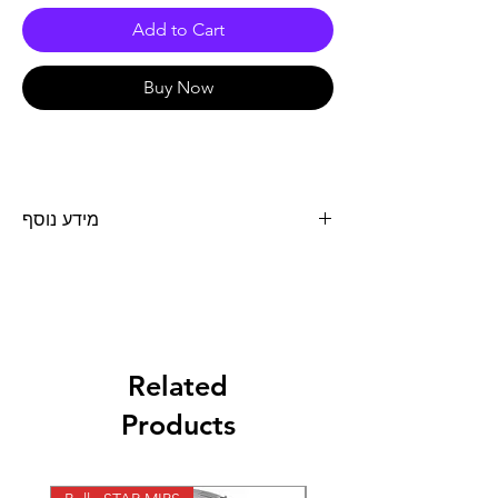
Add to Cart
Buy Now
מידע נוסף
מפלט SLIPON לאופנוע KAWASAKI NINJA
1000SX 2020 שנת 2020 מערכת הכוללת דוד
ומתאמים מטיטניום. למערכת יש תקינה לרכיבת
כביש.
Related
Products