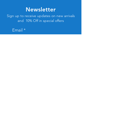
Newsletter
Sign up to receive updates on new arrivals
and 10% Off in special offers
Email
Subscribe
Store Location
Tel Aviv