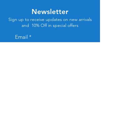
Newsletter
Sign up to receive updates on new arrivals
and 10% Off in special offers
Email
Subscribe
Store Location
Tel Aviv