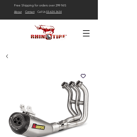
Free Shipping for orders over 299 NIS
About
Contact
Call Us
03-624-3634