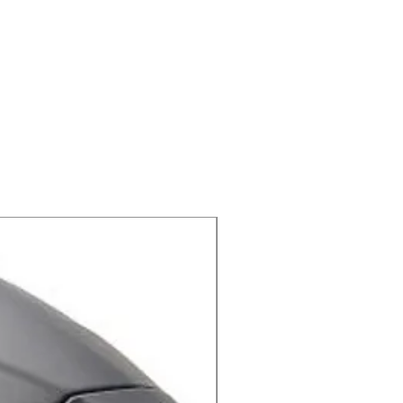
ותו
X-lite