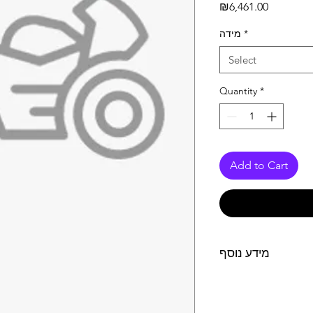
Price
₪6,461.00
מידה
*
Select
Quantity
*
Add to Cart
מידע נוסף
מפלט SLIP ON לאופנוע מדגם SUXUKI V-STROM 
2020  מחומרים מעוכבים
(קרבון)בטכנולוגיה מתקדמת. הפחתה של 1.3 ק"ג במשקל