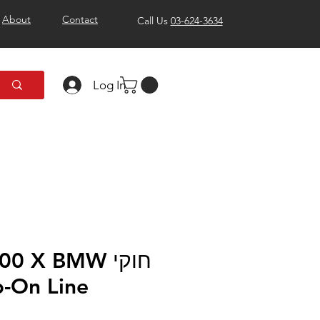
About
Contact
Call Us
03-624-3634
Log In
 Slip-On Line