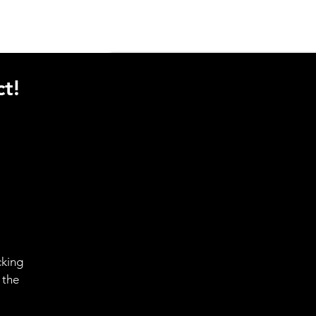
t!
cking
 the