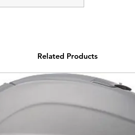
ספת של 1.2 כ"ס, תוספת של 1 ק"ג מומנט. למערכת יש
תקינה לרכיבת כביש.
Related Products