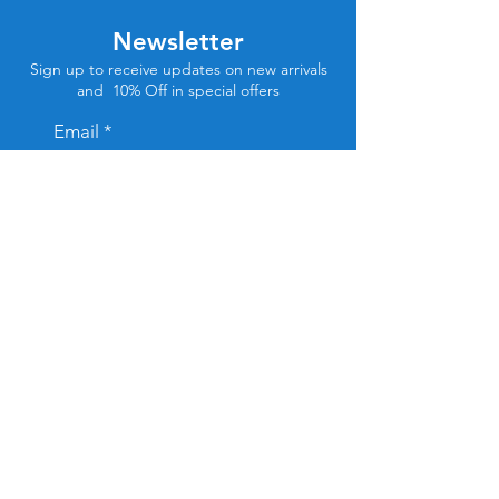
Newsletter
Sign up to receive updates on new arrivals
and 10% Off in special offers
Email
Subscribe
Store Location
Tel Aviv