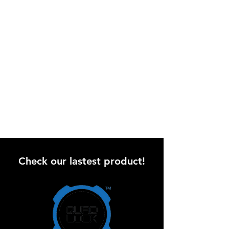
להתאמה בצוואר ובאזור פרקי הידיים • גימור
איכותי באזור הצוואר ופרקי הידיים • בטנה
פנימית ופריקה נגד רוח • בד קורדורה עמיד
בשחיקה • מחזירי אור • זוג כיסים חיצוניים •
כיס פנימי
Check our lastest product!