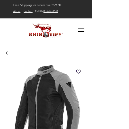
Free Shipping for orders over 299 NIS
About
Contact
Call Us
03-624-3634