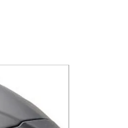
ה –
SAURIS
מבית
DAINESE
איטליה ה
לשימוש תלת עונתי (קיץ, סתיו, אבי
במיוחד, איכות חומרים גבוהה, בטנה 
בחלקו החיצוני, המעיל עושה שימוש ב
מנת לקבל את האיזון המושלם בין
STONE באזורים אסטרטגים, בעז
ממוגן במיוחד ובו זמנית גם קל, איכות
באזור החזה, הזרוע ובגב בעזרת רשת
X-lite
בזמן רכיבה כמויות גדולות של אוויר ו
ויבשים גם בימי
ל –
SAURIS
בטנה חיצונית עבה ואי
מ"מ. היתרון בבטנה חיצונית נגד מי
הוא שניתן לשים אותה על כל המעיל ב
זמן מיותר כאשר אנחנו מטיילים עם הא
בצד הכביש ולהתחיל לחבר תיקתקים, 
על 
למעיל כיס אחורי גדול המיועד לאחס