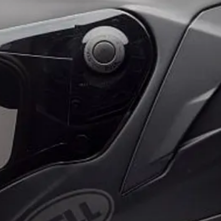
גם אם אין לו ארגז או
תיק גב.
העומדים בתקינה מסוג
מאפיינים מיוחדים:
שוי בד קורדורה D600.
רחבים מסוג MESH.
ד מים מסוג D-DRY.
רוכסן חיבור למכנסיים.
רצועת הצמדה ליד.
2 כיסים חיצוניים.
י גדול לאחסון הבטנה.
ה מסוג EN 17092.
ג EN 1621.1.