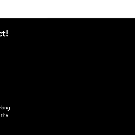
t!
cking
 the