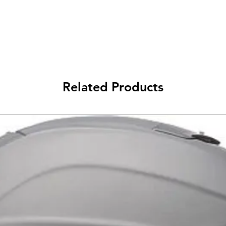
וא מעיל קיץ המתאים
ב) המציג עיצוב מרשים
עליונה נגד מים ומיגון
איכותי.
כמה סוגי בד שונים על
 אוורור למיגון החלקה
איכותי במיוחד. למעיל בד קורדורה המשלב בד מסוג D-
רת שילוב בדים זה המעיל
Related Products
י ומאוורר ברוב חלקיו.
בנוסף משולבים במעיל אזורי רשת נרחבים מסוג "MESH"
 זו המעיל מעביר דרכו
בכך שומר עלינו צוננים
ם הכי חמים של השנה.
כותית במיוחד נגד מים
(כלול באריזה) מסוג D-DRY המציעה אטימות עד 20,000
ם בשונה מבטנה פנימית
קלילות ובכך לא לבזבז
ופנוע. אין צורך לעצור
פשוט לשים את הבטנה
המעיל ולהמשיך לרכב.
ון הבטנה ובכך מאפשר