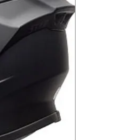
לכל רוכב לקחת אותה איתו לכל מקום 
למעיל מיגוני כתף / מרפקים קשיחים 
EN 1621.1 וקיימת הכנה למיגון גב ומיגוני חזה (נמכר בנפרד).
ע
בד מסוג D-STONE משולב באזורים אסטרטגים.
אזורים רשת נ
בטנה חיצונית נג
כיס אחור
עומד בתקינ
מיגוני כתף / מרפקים עומדים בתקינה מסו