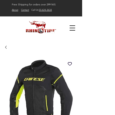
Free Shipping for orders over 299 NIS
About
Contact
Call Us
03-624-3634