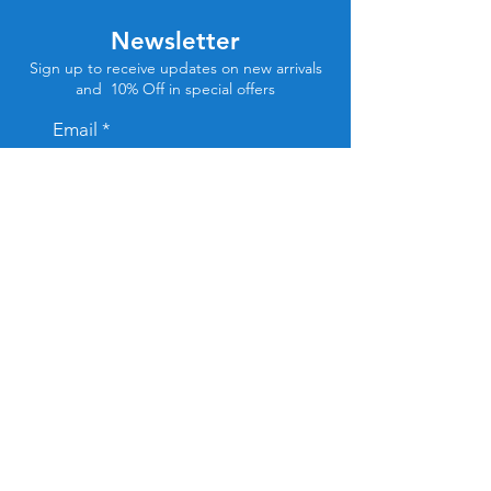
Newsletter
Sign up to receive updates on new arrivals
and 10% Off in special offers
Email
Subscribe
Store Location
Tel Aviv