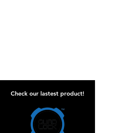
אירופאי EN 1621.1
הכנה למיגון גב.
בד בעל תכונות נידוף מהיר (Quick Dry)
מערכת המונעת משרוולי המעיל לעלות כלפי
מעלה (Anti-floating system)
ניתן להתאמה בצוואר ובאזור פרקי הידיים
גימור איכותי באזור הצוואר ופרקי הידיים
בטנה פנימית ופריקה נגד רוח
בד קורדורה עמיד בשחיקה
מחזירי אור
זוג כיסים חיצוניים
כיס פנימי
Check our lastest product!