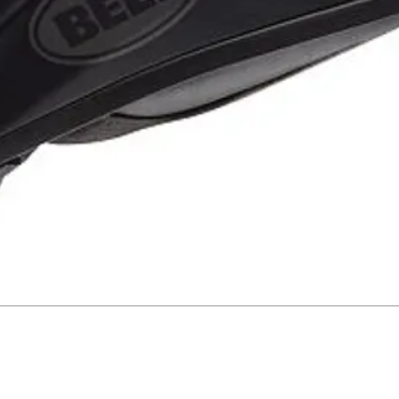
למגן גב (נמכר בנפרד)
מחזירי אור מוסלקים
רכת אוורור לחזה ולגב
2 כיסים פנימיים
כיס אחורי גדול
מה לזרוע
ועות הצמדה למותניים
רוכסן להרחבת השרוול
כסן להרחבת המותניים
סיבי עם אטימה מעליו
רוכסן לחיבור מכנסיים
גן תואם להשלמת הסט