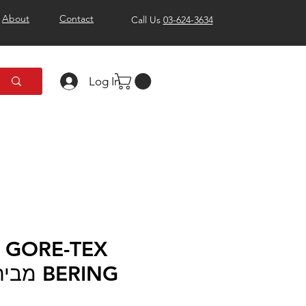
About
Contact
Call Us
03-624-3634
Log In
YUKON מבית BERING