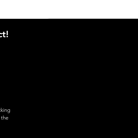
t!
cking
 the