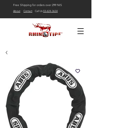
Free Shipping for orders over 299 NIS
About
Contact
Call Us
03-624-3634