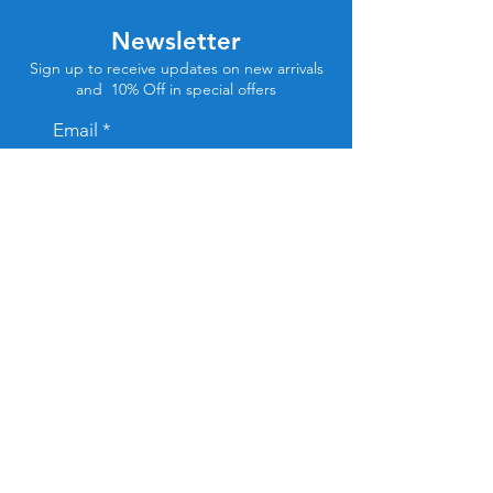
Newsletter
Sign up to receive updates on new arrivals
and 10% Off in special offers
Email
Subscribe
Store Location
Tel Aviv