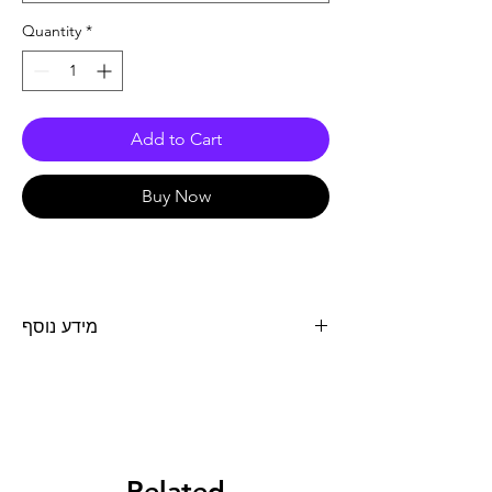
Quantity
*
Add to Cart
Buy Now
מידע נוסף
מנעול שרשרת בעובי 10 מ"מ משושה באורך
1.70 מ' אגרסיבי במיוחד. משתמש בטכנולוגית
"Power Cell" המאפשרת הגנה ישירה לחיבור
החוליה לצילינדר. ציפוי שזור על גוף השרשרת
מגן מפני ניסיונות פריצה ברוטליים. למנעול
צילינדר מסוג X-PLUS המהונדס בצורה
Related