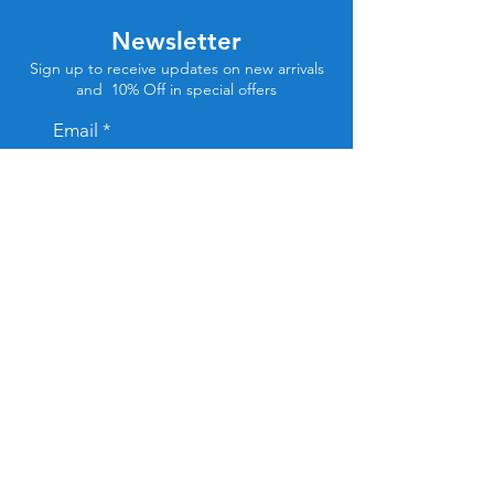
Newsletter
Sign up to receive updates on new arrivals
and 10% Off in special offers
Email
Subscribe
Store Location
Tel Aviv