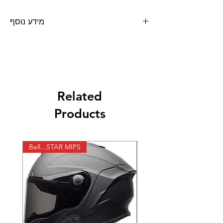
מידע נוסף
הינו
MACHINA
מנעול שרשרת 10 מ"מ מבית
מנעול שרשרת חזק במיוחד (עשוי פלדה
מחוסמת) בעל צילינדר מאסיבי המקנה בטיחות
מקסימלית לאופנוע/קטנוע שלך.
שרשרת באורך 1.80 מ'
זוג מפתחות
Related
כיסוי בד המונע שריטות על גלגל האופנוע
Products
צילינדר מאסיבי
עשוי פלדה מחוסמת
מכסה לצילינדר המונע את נזקי מזג האוויר
(
(גשם, חול וכדומה
Bell...STAR MIPS
X-lite