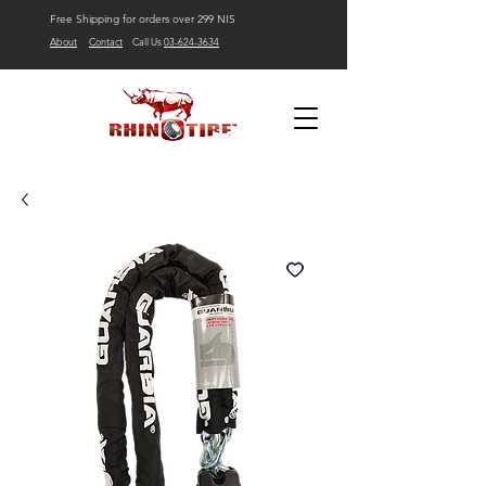
Free Shipping for orders over 299 NIS
About
Contact
Call Us
03-624-3634