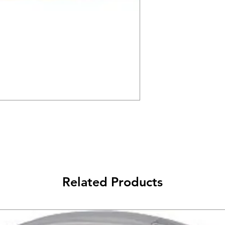
מנעול דיסק בסיסי מבית ABUS הפתרון המושלם
למנעול אמין ואיכותי במחיר תחרותי. עובי פין של 5.5 או 10
ה עשויים מתכת העוברת
 המאפשר כניסה והוצאה
קלה. מגיע עם כבל תזכורת וכיסוי למנעול. • עובי פין 5.5 או
Related Products