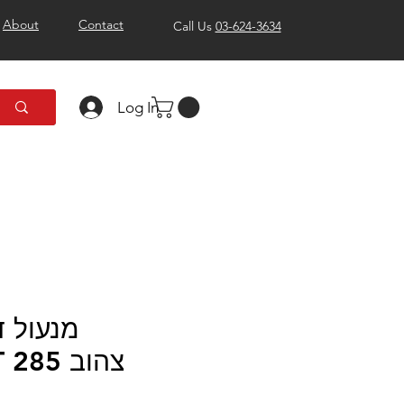
About
Contact
Call Us
03-624-3634
Log In
ELEMENT 285 צהוב