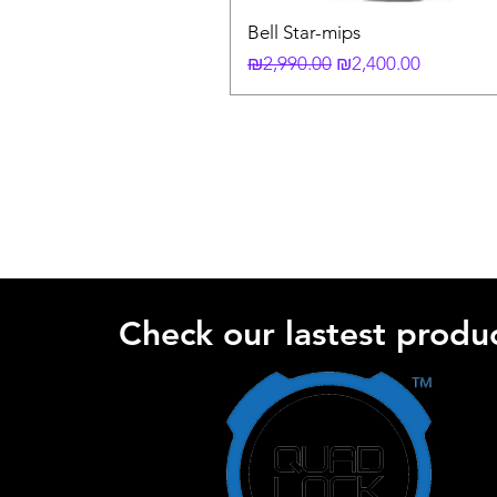
Bell Star-mips
Regular Price
Sale Price
₪2,990.00
₪2,400.00
Check our lastest produc