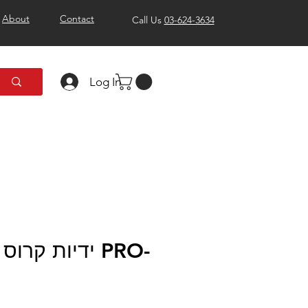
About
Contact
Call Us
03-624-3634
Log In