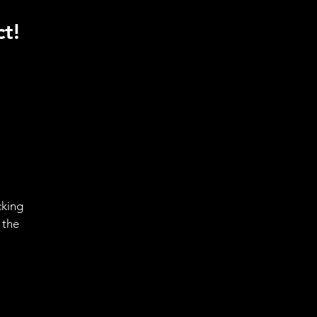
t!
cking
 the