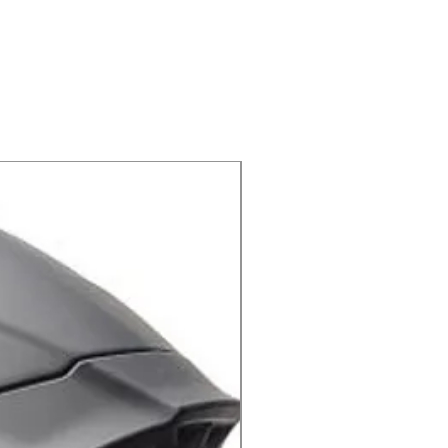
גריפ מקצועי
תרכובת קשיחה לאחיזת כידון טו
בינונית לספיגת וויברציות מהאופנוע
וויברציות נוסף.
X-lite