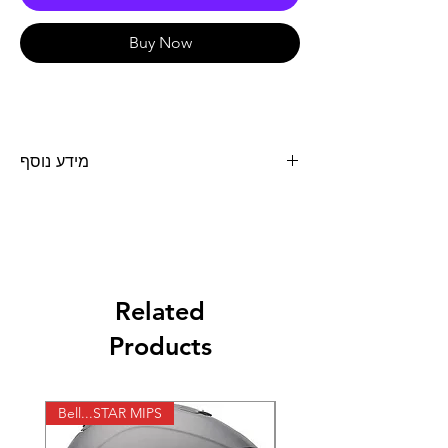
Buy Now
מידע נוסף
מפלט SLIP ON לאופנוע מדגם Suzuki CB-
1000R 2019 דוד המפלט מיוצר מחומרים
מעוכבים (קרבון)בטכנולוגיה מתקדמת. הפחתה
של 3.3 ק"ג במשקל ותוספת של 1.5 כ"ס,
תוספת של 0.55 ק"ג מומנט. למערכת יש תקינה
לרכיבת כביש.
Related
Products
Bell...STAR MIPS
X-lite