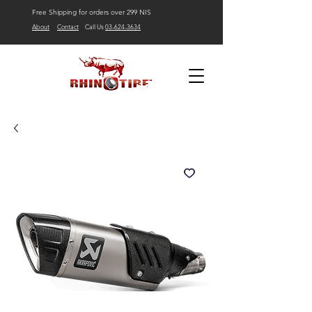
Free Shipping for orders over 299 NIS
About
Contact
Call Us
03-624-3634