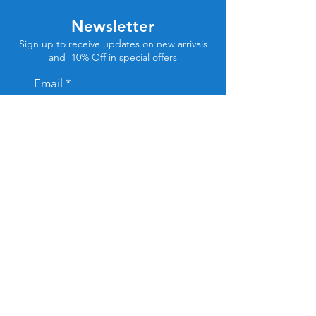
Newsletter
Sign up to receive updates on new arrivals
and 10% Off in special offers
Email
Subscribe
Store Location
Tel Aviv