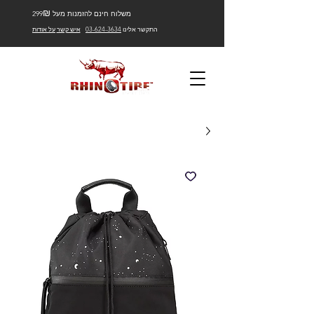
₪
משלוח חינם להזמנות מעל 299
התקשר אלינו
03-624-3634
איש קשר
על אודות