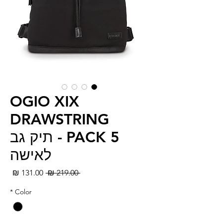
OGIO XIX
DRAWSTRING
PACK 5 - תיק גב
לאישה
מחיר
מחי
 ‏219.00 ‏₪ 
רגיל
מבצ
*
Color