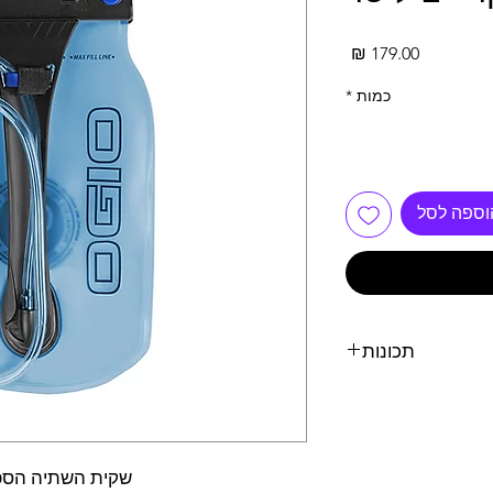
מחיר
כמות
*
וספה לסל
תכונות
 ללא טעם וריח
שור ה FDA - ארה"ב
מכון התקנים הישראלי
נפח: כ 2 ליטר
שקית השתיה הספורטיב
שנתיים אחריות