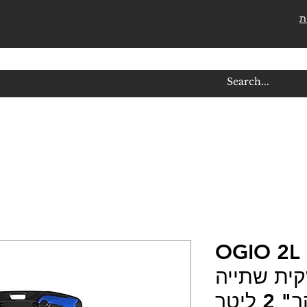
ת
OGIO 2L
RES - שקית שתייה
 ליטר