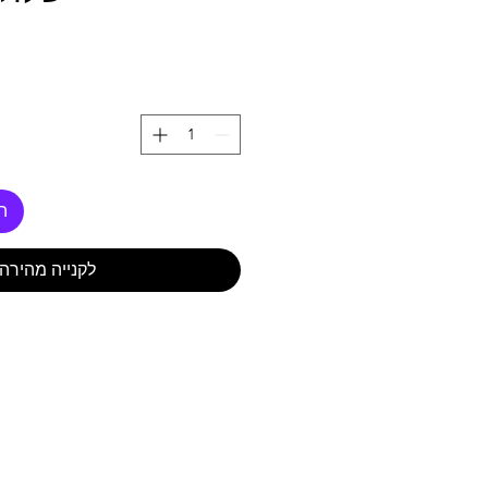
ה
לקנייה מהירה
נטול BPA,
באי
באישור 