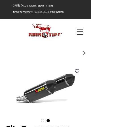
₪
משלוח חינם להזמנות מעל 299
התקשר אלינו
03-624-3634
איש קשר
על אודות