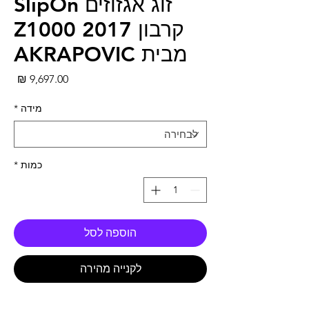
זוג אגזוזים SlipOn
קרבון Z1000 2017
מבית AKRAPOVIC
מחי
מידה
*
כמות
*
הוספה לסל
לקנייה מהירה