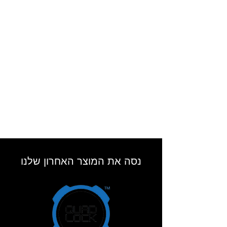
שוברט C4 PRO CARBON הנה אחת מהקסדות
השקטות בעולם.
המבנה האווירודינמי של הקסדה בשילוב מבנה
ריפוד הצוואר, מאפשר זרימת אוויר חלקה סביב
הקסדה והפחתת רעשי רוח גורם התורמים
לרכיבה ברמת ריכוז ובטיחות גבוהה.
משקף שמש פנימי
משקף שמש פנימי כהה ואיכותי.
תפעול המשקף נעשה על ידי כפתור שטוח
הממוקם במסילה בצד השמאלי תחתון של
הקסדה.
פתחי אוורור
תחלופת אוויר קבועה משמעותה כניסת אויר נקי
לחלל הקסדה.
פתחי האוורור הממוקמים בקדמת הראש ובאזור
נסה את המוצר האחרון שלנו
הסנטר, מאפשרים זרימת אויר נקי דרך תעלות
אוורור המובנות בחלקה הפנימי של קסדה וכן
אוורור עקיף למשקף.
הכנה למערכת שמע
הקסדה כוללת זוג רמקולים איכותיים
ומיקרופונים (חבויים) מובנים, כהכנה מלאה