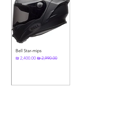
בד הריפוד הפנימי מסוג ShinyTex® נבחר
בקפידה על מנת לשפר את תחושת הנוחות,
האוורור ונידוף הלחות בקסדה בעת שימוש.
כל חלקי הריפוד הפנימי פריקים וניתנים לרחיצה.
רצועת סגירה
רצועת סגירה עם מנגנון נעילה מתכוונן – ראצ'ט,
המאפשר סגירה ופתיחה באופן מהיר ונוח.
הרצועות ניתנות להתאמה בשני הצדדים לנוחות
המשתמש/ת.
משקף חיצוני
Bell Star-mips
משקף המיוצר מפוליקרבונט ברמת אופטיקה –
מחיר רגיל
מחיר מבצע
CLASS 1 המבטיחה שדה ראיה רחב, שקיפות
מעולה והגנה נגד שריטות.
המשקף מותאם לאטימה מרבית בפני רעשי רוח
וכולל משקף פנימי נגד אדים.
מנגנון המשקף הייחודי מאפשר החלפה מהירה
ללא שימוש בכלים.
מבנה אווירודינמי
המבנה החיצוני של הקסדה פותח במנהרת הרוח
של שוברט על מנת להבטיח רכיבה נינוחה
ובטוחה בכל מהירות.
בידוד רעשים