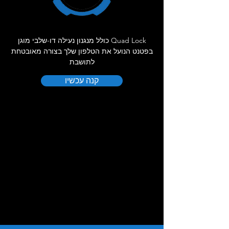
להתקנה פנימית של דיבורית sc1
advanced/standard.
לקסדה ניתן לרכוש בנפרד משקף חיצוני: כהה,
אירידיום, כסף ועוד.
Quad Lock כולל מנגנון נעילה דו-שלבי מוגן
שוברט, SCHUBERTH, מותג הקסדות הטוב
בפטנט הנועל את הטלפון שלך בצורה מאובטחת
בעולם, קסדות שקטות, קסדות מגרמניה,
לתושבת
אמביל, קסדות בעבודת יד, הקסדה השקטה
קנה עכשיו
בעולם, הקסדה הבטוחה בעולם, קסדות שוברט,
קסדה, קסדות