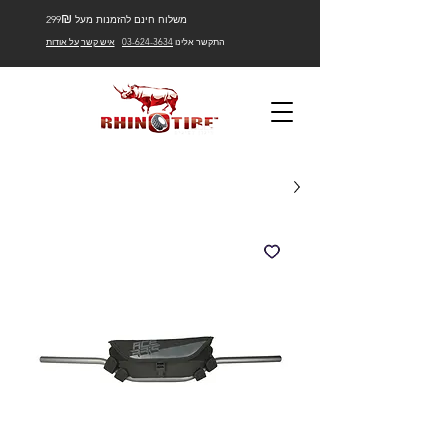
₪
משלוח חינם להזמנות מעל 299
התקשר אלינו
03-624-3634
איש קשר
על אודות