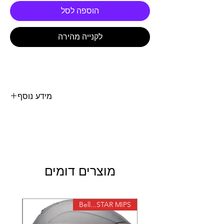
הוספה לסל
לקנייה מהירה
מידע נוסף
תיק ציוד לכידון TOOL BAG 2L MANUBAG
מבית ACERBIS
מוצרים דומים
X-lite
Bell...STAR MIPS