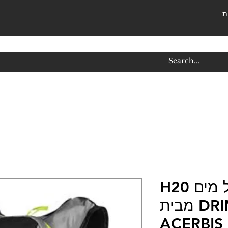
ת
תיק גב 10 ל/2 ל מים H20
DRINK BAG מבית
ACERBIS