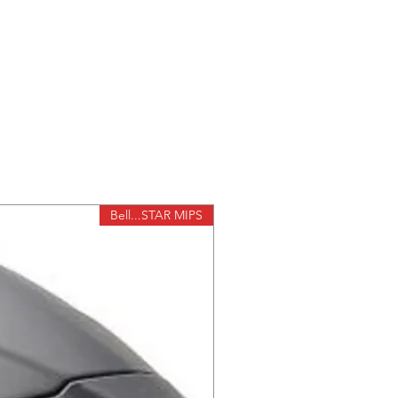
תיק גב איכותי רב שימושי ממותג 
Bell...STAR MIPS