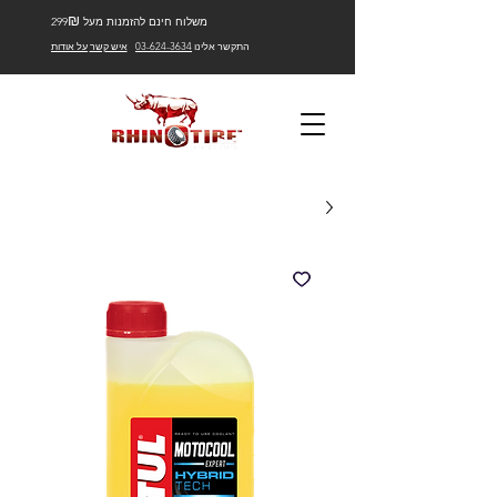
₪
משלוח חינם להזמנות מעל 299
התקשר אלינו
03-624-3634
איש קשר
על אודות