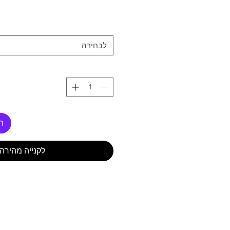
לבחירה
ה
לקנייה מהירה
נוזל קירור AUTO COOL EXPERT כמות 5 ליטר