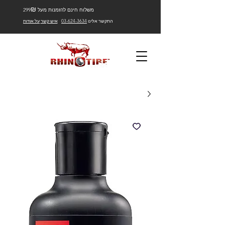
₪
משלוח חינם להזמנות מעל 299
התקשר אלינו
03-624-3634
איש קשר
על אודות