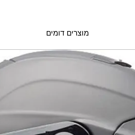
לרכיבת שטח. מותאמים
. משקף בעובי 1 מ"מ נגד שריטות. זוות ראיה
פתחי איוורור לעינים.
מוצרים דומים