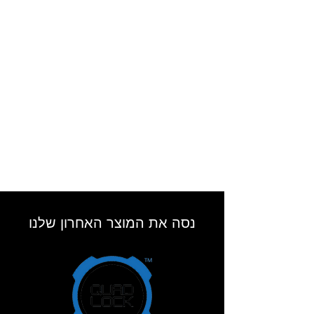
אירופאי EN 1621.1
הכנה למיגון גב.
בד בעל תכונות נידוף מהיר (Quick Dry)
מערכת המונעת משרוולי המעיל לעלות כלפי
מעלה (Anti-floating system)
ניתן להתאמה בצוואר ובאזור פרקי הידיים
גימור איכותי באזור הצוואר ופרקי הידיים
בטנה פנימית ופריקה נגד רוח
בד קורדורה עמיד בשחיקה
מחזירי אור
זוג כיסים חיצוניים
כיס פנימי
נסה את המוצר האחרון שלנו