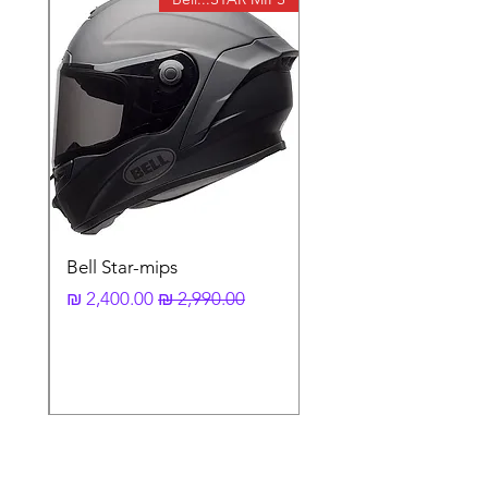
המעיל עשויי בד בעל תכונות נידוף זיעה ונוזלים
מהירות במיוחד (Quick Dry) ובנוסף עיצוב
"בסיס" המעיל מתעל את זרימת האוויר בצורה
יעילה במיוחד, כך מתאפשרת רכיבה בימים
חמים בצורה קיצונית המאפיינים את הקיץ
הישראלי בשילוב בטיחות ובנוחות ללא תחושת
הזעה.
המעיל כולל בטנה פנימית פריקה נגד רוח
המתאימה לשימוש בשעות הקרירות כשהשמש
אינה מחממת, בטנה זו ניתנת להסרה בצורה
פשוטה כשהיום מתחיל להתחמם.
תשומת לב לפרטים הקטנים כגון מערכת
Bell Star-mips
המונעת משרוולי המעיל לעלות כלפי מעלה בזמן
מחיר רגיל
מחיר מבצע
רכיבה (Anti-floating system) וגימור איכותי
באזור הצוואר ופרקי הידיים אשר באים במגע עם
עור הגוף מביאים לידי ביטויי עשרות שנות ניסיון
ומומחיות ומעידים על האיכות חסרת הפשרות
והערך המוסף שמביא מעיל
Dainese Air Frame
.
D1
מאפיינים בולטים:
מיגון כתפיים ומרפקים פריקים בתקן CE