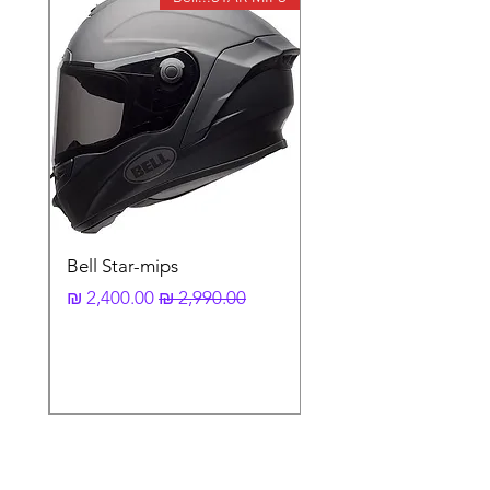
עשויים מתכת העוברת תהליך חיסום ייחודי.
למנעול יש נורת חיווי לאישור דריכה ואינדיקציה
על מצב הסוללה.
המנעול מגיע עם סט מפתחות מיוחד (X-PLUS
הכולל כרטיס מקודד לשכפול). המפתח מגיע עם
פנס מובנה לנוחות פתיחה בחשיכה ועם כיסוי
נאופרן איכותי למנעול.
מאפיינים בולטים:
עשוי ממתכת חזקה במיוחד
צילינדר ומפתח מסוג X-PLUS
מערכת אזעקה גירוסקופית 3D
נורת חיווי למצב סוללה ואישור דריכה של
Bell Star-mips
האזעקה
מחיר רגיל
מחיר מבצע
עובי פין 13.5 מ"מ
תאורת לד למפתח