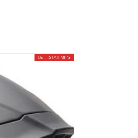
ה-
X-TEAM
הוא מגף שטח איכותי 
מיגון ברמה גבוהה, במשקל קל במיוח
ל-
X-TEAM
מיגון איכותי ואלסטי 
בחלקו העליון של המגף ישנו חומ
ל-
X-TEAM
מיגון עקב גמיש עם "מנ
קטנים למיגון איכותי מבלי להתפש
Bell...STAR MIPS
למגף שתלי TPU מו
ותורמים להגנה יעילה (עצם השוק, 
ל-
X-TEAM
ארבעה סוגרים עם אופצ
לסגירה
ל-
X-TEAM
סוליה העשויה משתי 
זעזועים ו
מוגברת ויכולת נידוף זיעה מצוי
בתקינת .CERTIFICATION EN 13634: 2015 LEVEL 2