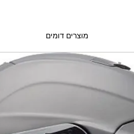
מבית
ACERBIS
המציע
ד ובמחיר נח לכל כיס.
בעל נוחות מקסימאלית:
ר מיוחד המקנה עמידות
לזעזועים וחתכים.
מוצרים דומים
יפה" רכה בעלת חתכים
ר על חופש התנועה של
הרגל.
זרקים בכמה אזורים שונים במגף
קרסול, ובאיזור החלפת
ההילוכים).
יה לכיוון ועוד וולקרו
 והידוק בחלקו העליון.
תרכובות גומי לספיגת
עמידות גבוהה לשחיקה.
חלקו הפנימי של המגף שטח עשוי מ"3D mesh" לנוחות
נת ובנוסף קיימת שכבת
"זמש" העוזרת להגנה מפני חום המנוע. ה - X-TEAM עומד
מאפיינים: